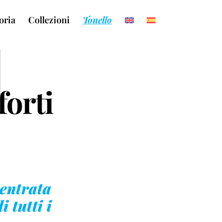
oria
Collezioni
Tonello
l
forti
entrata
i tutti i