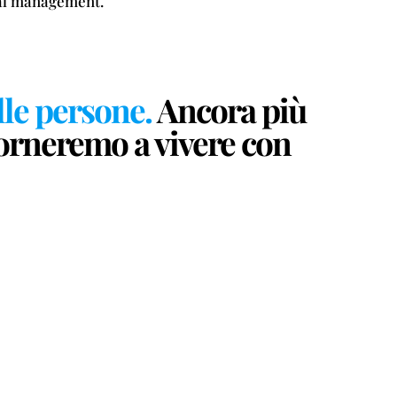
e al management.
lle persone.
Ancora più
 torneremo a vivere con