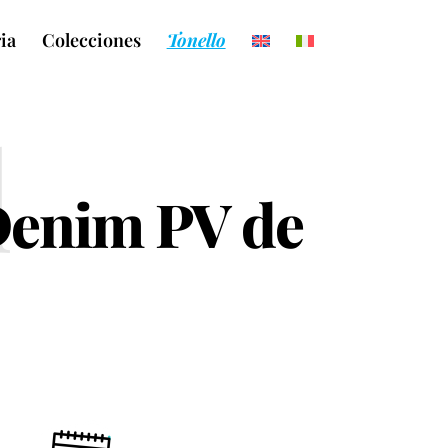
ia
Colecciones
Tonello
l
 Denim PV de