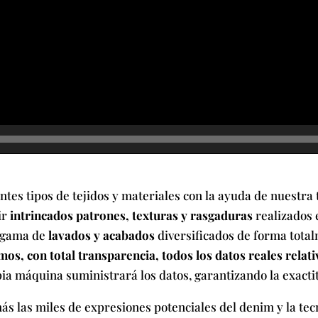
tes tipos de tejidos y materiales con la ayuda de nuestra 
ir
intrincados patrones, texturas y rasgaduras
realizados 
a gama de
lavados y acabados
diversificados de forma total
os, con total transparencia, todos los datos reales relat
pia máquina suministrará los datos, garantizando la exacti
s las miles de expresiones potenciales del denim y la tec