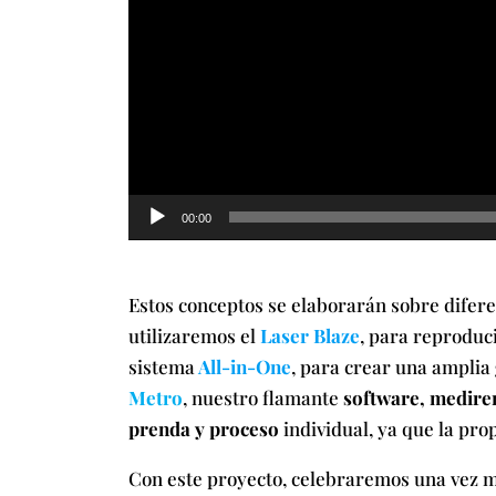
00:00
Estos conceptos se elaborarán sobre diferen
utilizaremos el
Laser Blaze
, para reproduc
sistema
All-in-One
, para crear una ampli
Metro
, nuestro flamante
software, medirem
prenda y proceso
individual, ya que la pro
Con este proyecto, celebraremos una vez má