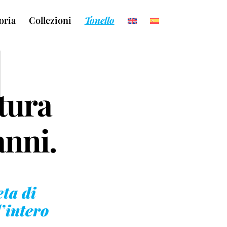
oria
Collezioni
Tonello
l
tura
anni.
ta di
l’intero