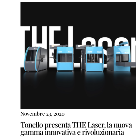
Novembre 23, 2020
Tonello presenta THE Laser, la nuova
gamma innovativa e rivoluzionaria