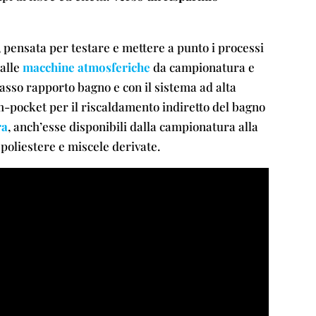
, pensata per testare e mettere a punto i processi
 alle
macchine atmosferiche
da campionatura e
asso rapporto bagno e con il sistema ad alta
am-pocket per il riscaldamento indiretto del bagno
ra
, anch’esse disponibili dalla campionatura alla
 poliestere e miscele derivate.