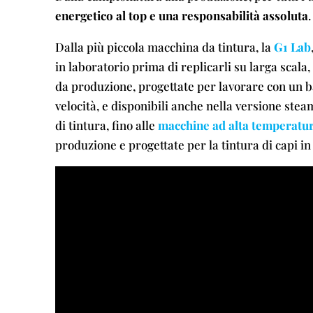
energetico al top e una responsabilità assoluta
.
Dalla più piccola macchina da tintura, la
G1 Lab
in laboratorio prima di replicarli su larga scala,
da produzione, progettate per lavorare con un b
velocità, e disponibili anche nella versione ste
di tintura, fino alle
macchine ad alta temperatu
produzione e progettate per la tintura di capi in