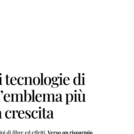
 tecnologie di
 l’emblema più
 crescita
i di fibre ed effetti.
Verso un risparmio