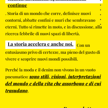
Sec
continue
Sec
Sec
. Storia di un mondo che corre, definisce nuovi
Sec
contorni, abbatte confini e muri che sembravano
Sec
eterni. Tutto si rimette in moto, e in discussione, alla
Sect
ricerca febbrile di nuovi spazi di libertà.
La storia accelera e anche noi.
Con un
entusiasmo privo di certezze, ma pieno del gusto di
vivere e scoprire nuovi mondi possibili.
Perché la moda e il denim non vivono in un vuoto
sono stili, visioni, interpretazioni
pneumatico:
del mondo e della vita che assorbono e di cui
trasudano
.