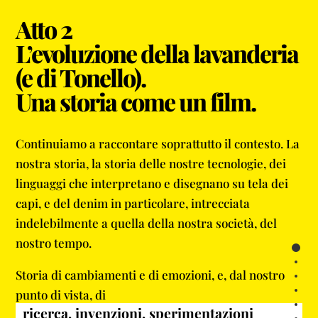
Atto 2
L’evoluzione della lavanderia
(e di Tonello).
Una storia come un film.
Continuiamo a raccontare soprattutto il contesto. La
nostra storia, la storia delle nostre tecnologie, dei
linguaggi che interpretano e disegnano su tela dei
capi, e del denim in particolare, intrecciata
indelebilmente a quella della nostra società, del
nostro tempo.
Sect
Sec
Storia di cambiamenti e di emozioni, e, dal nostro
Sec
punto di vista, di
Sec
ricerca, invenzioni, sperimentazioni
Sec