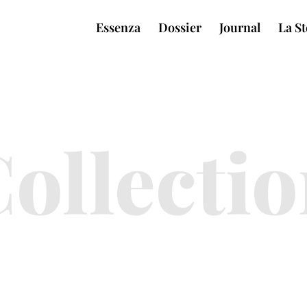
Essenza
Dossier
Journal
La St
ollecti