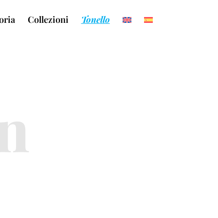
oria
Collezioni
Tonello
on